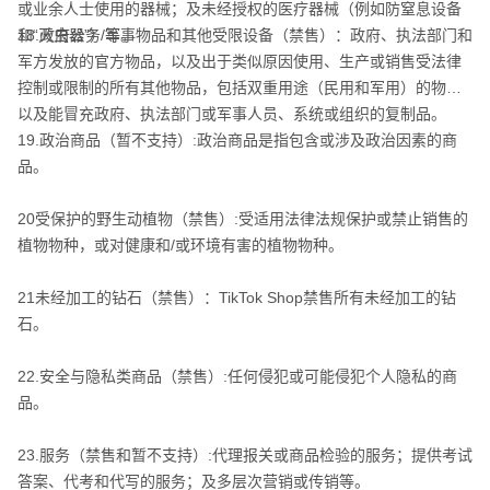
或业余人士使用的器械；及未经授权的医疗器械（例如防窒息设备
和“灭虫器”）等。
18.政府公务/军事物品和其他受限设备（禁售）：政府、执法部门和
军方发放的官方物品，以及出于类似原因使用、生产或销售受法律
控制或限制的所有其他物品，包括双重用途（民用和军用）的物品
以及能冒充政府、执法部门或军事人员、系统或组织的复制品。
19.政治商品（暂不支持）:政治商品是指包含或涉及政治因素的商
品。
20受保护的野生动植物（禁售）:受适用法律法规保护或禁止销售的
植物物种，或对健康和/或环境有害的植物物种。
21未经加工的钻石（禁售）：TikTok Shop禁售所有未经加工的钻
石。
22.安全与隐私类商品（禁售）:任何侵犯或可能侵犯个人隐私的商
品。
23.服务（禁售和暂不支持）:代理报关或商品检验的服务；提供考试
答案、代考和代写的服务；及多层次营销或传销等。