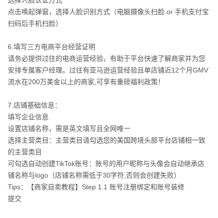
选择人脸认证方式​
点击唤起弹窗，选择人脸识别方式（电脑摄像头扫脸 or 手机支付宝
扫码后手机扫脸）​
6.填写三方电商平台经营证明​
请务必提供过往的电商运营经验，有助于平台快速了解商家并为您
安排专属客户经理。过往有亚马逊运营经验且单店铺近12个月GMV
流水在200万美金以上的商家,可享有重磅福利政策！​
7.店铺基础信息：​
填写企业信息​
设置店铺名称，需是英文填写且全网唯一​
选择主营类目：主营类目请勾选您的美国跨境头部平台店铺相一致
的主营类目​
可勾选自动创建TikTok账号：账号的用户昵称与头像会自动继承店
铺名称与logo（店铺名称需低于30字符,否则会创建失败）​
Tips：【商家自卖教程】Step 1.1 账号注册绑定和账号装修​
提交​