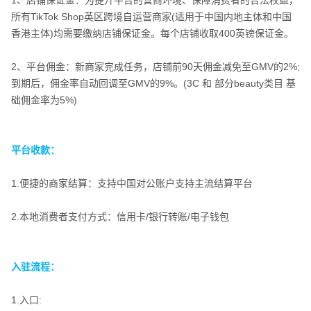
1、店铺保证金：为提升平台的营商环境、保障消费者的合法权益，
所有TikTok Shop英区跨境自运营商家(适用于中国内地主体和中国
香港主体)均需要缴纳店铺保证金。每个店铺收取400英镑保证金。
2、平台佣金：新商家完成任务，店铺前90天佣金减免至GMV的2%;
到期后，佣金率自动回调至GMV的9%。(3C 和 部分beauty类目 基
础佣金率为5%)
平台费用：
平台收款：
1.便捷的商家结算：支持中国对公账户支持主流结算平台
2.本地消费者支付方式：信用卡/银行转账/电子钱包
入驻流程：
平台收款：
1.入口:​