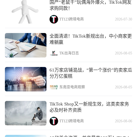
国产“老鼠干”玩偶海外爆火，TikTok网友
求购同款！
TT123跨境电商
2026-07-30
全面清退！TikTok新规出台，中小商家更
难躺赢
TK出海日志
2026-08-05
61万家店铺混战，“第一个涨价”的卖家瓜
分万亿蛋糕
东南亚电商观察
2026-08-05
TikTok Shop又一新规生效，这类卖家务
必及时补齐资质
TT123跨境电商
2026-08-06