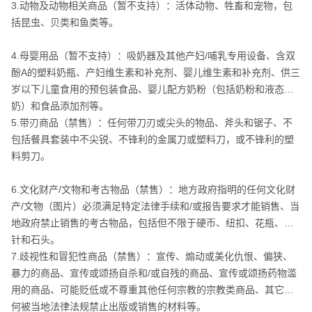
3.动物及动物相关商品（暂不支持）：活体动物、牲畜和宠物，包
括昆虫、贝类和鱼类等。
4.母婴用品（暂不支持）：吸奶器及其他产妇/哺乳专用设备、含双
酚A的塑料奶瓶、产妇维生素和补充剂、婴儿维生素和补充剂、供三
岁以下儿童食用的预包装食品、婴儿配方奶粉（包括奶粉和液态
奶）和食品添加剂等。
5.带刃商品（禁售）：任何带刀刃或尖头的物品、斧头和锯子、不
包括餐具套装中不尖锐、不锋利的金属刀或塑料刀，或不锋利的塑
料剪刀。
6.文化财产/文物和考古物品（禁售）：地方政府指明的任何文化财
产/文物（图片）必须满足特定法律手续和/或报告要求才能销售、当
地政府禁止销售的考古物品，包括但不限于硬币、纽扣、花瓶、顶
针和石头。
7.歧视性和冒犯性商品（禁售）：宣传、煽动或美化仇恨、偏狭、
暴力的商品、宣传或颂扬自杀和/或自残的商品、宣传或颂扬药物滥
用的商品、可能贬低或不尊重其他任何宗教的宗教类商品、其它任
何被当地法律法规禁止出版或销售的材料等。