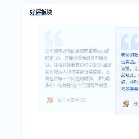
好评板块
这个课程对我的投资回报率ROI起
 TikTok
老师的教
码是 10，这种投资我愿意不断地
呜酷 携带着
近实战。
投，并推荐给我身边的朋友!原因是
ry Brand
直播，让
老师的为人和讲学都值得信赖。吞
仅致力于让每个
起战斗。
哥在讲解一个问题的时候，讲的最
起舞。
好，特别
多的一句就是“这个问题背后的逻
喜欢吞吞
辑…" 然后给出一个问题的思考框
由不足以
架，可操作性极强，几乎就是去抄
线下真实学员1
以说服大
线
作业的，节省大量的时间和资金去
试错。