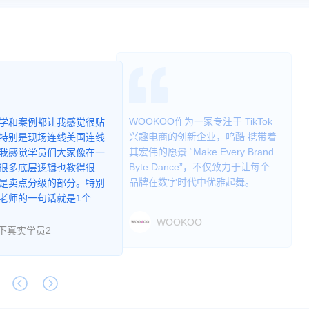
WOOKOO作为一家专注于 TikTok
学和案例都让我感觉很贴
兴趣电商的创新企业，呜酷 携带着
特别是现场连线美国连线
其宏伟的愿景 “Make Every Brand
我感觉学员们大家像在一
Byte Dance”，不仅致力于让每个
很多底层逻辑也教得很
品牌在数字时代中优雅起舞。
是卖点分级的部分。特别
老师的一句话就是1个理
说服知人买，3个理由可
WOOKOO
部分的买家。
下真实学员2