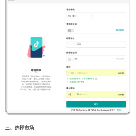
三、选择市场