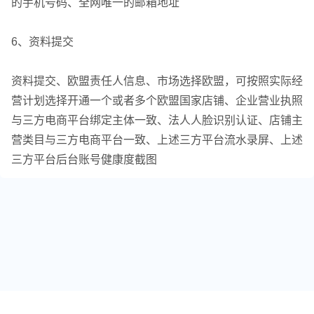
的手机号码、全网唯一的邮箱地址
6、资料提交
资料提交、欧盟责任人信息、市场选择欧盟，可按照实际经
营计划选择开通一个或者多个欧盟国家店铺、企业营业执照
与三方电商平台绑定主体一致、法人人脸识别认证、店铺主
营类目与三方电商平台一致、上述三方平台流水录屏、上述
三方平台后台账号健康度截图
关于我们
联系我们
跨境标签
友情链接