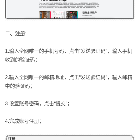
二、注册:
1.输入全网唯一的手机号码，点击“发送验证码”，输入手机
收到的验证码；
2.输入全网唯一的邮箱地址，点击“发送验证码”，输入邮箱
中的验证码；
3.设置账号密码，点击“提交”；
4.完成账号注册；