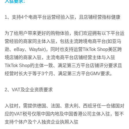
入驻要求：
1、支持4个电商平台运营经验入驻，且店铺经营指标健康
为了给用户带来更好的购物体验，我们欢迎拥有以下平台运
营经验的商家同主体入驻，包括主流跨境电商平台(如亚马
逊、eBay、Wayfair)，同时也支持运营TikTok Shop美区跨
境店铺的商家入驻，主流电商平台店铺经营主体与入驻
TikTok Shop的主体一致、满足第三方平台店铺评分要求且
经营时长大于等于3个月、满足第三方平台GMV要求。
2、VAT及企业资质要求
入驻时，需提供德国、法国、意大利、西班牙任一仓储国对
应的VAT税号仅限中国内地及中国香港公司主体入驻，暂不
支持个体户及个人独资企业执照入驻