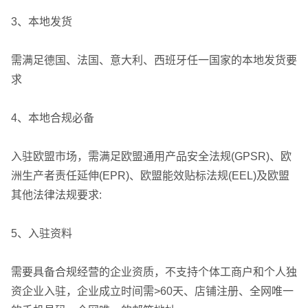
3、本地发货
需满足德国、法国、意大利、西班牙任一国家的本地发货要
求
4、本地合规必备
入驻欧盟市场，需满足欧盟通用产品安全法规(GPSR)、欧
洲生产者责任延伸(EPR)、欧盟能效贴标法规(EEL)及欧盟
其他法律法规要求:
5、入驻资料
需要具备合规经营的企业资质，不支持个体工商户和个人独
资企业入驻，企业成立时间需>60天、店铺注册、全网唯一