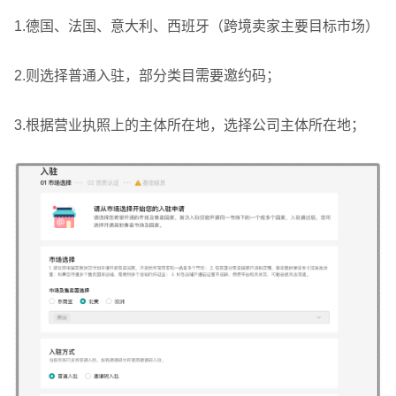
1.德国、法国、意大利、西班牙（跨境卖家主要目标市场）
2.则选择普通入驻，部分类目需要邀约码；
3.根据营业执照上的主体所在地，选择公司主体所在地；