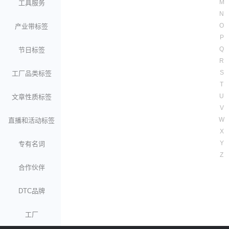
M
工具服务
N
O
产业带标签
P
Q
节日标签
R
S
工厂品类标签
T
U
文章性质标签
V
W
直播和活动标签
X
Y
专有名词
Z
合作伙伴
DTC品牌
工厂