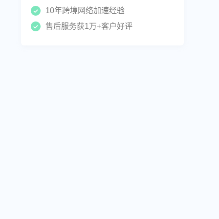
10年跨境网络加速经验
售后服务获1万+客户好评
联系方式
IPdodo全球网络客服
使用微信扫码 即可咨询客服