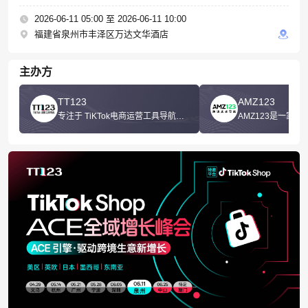
2026-06-11 05:00 至 2026-06-11 10:00
福建省泉州市丰泽区万达文华酒店
主办方
TT123
AMZ123
专注于 TiKTok电商运营工具导航门
AMZ123是一家
户，汇聚TikTok出海全链路资源，
航的网站
通过输出高质量内容及发起线上线
下盛会，赋能TikTok商家跨境航
程。