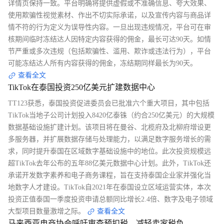
详情页保持一致。平台明确将提供虚假或不准确信息、夸大效果、
使用欺骗性视觉素材、作出不切实际承诺，以及宣传内容与商品详
情不符的行为定义为误导性内容。一旦出现违规情况，平台可在审
核期间临时冻结达人因特定内容获得的佣金，最长可达90天。如情
节严重或多次违规（包括欺骗性、滥用、欺诈或违法行为），平台
可能冻结达人所有内容获得的佣金，冻结期同样最长为90天。
查看全文
TikTok在泰国投资250亿美元扩建数据中心
TT123获悉，泰国投资促进委员会已批准六个重大项目，其中包括
TikTok当地子公司计划投入8420亿泰铢（约合250亿美元）的大规模
数据基础设施扩建计划。该项目将在曼谷、北榄府及北柳府增设更
多服务器，并扩展数据存储与处理能力，以满足数字服务增长的需
求，同时提升泰国在区域数字基础设施中的地位。此次投资规模远
超TikTok去年公布的五年88亿美元数据中心计划。此外，TikTok还
承诺开发数字素养和电子商务课程，旨在支持泰国企业家并强化当
地数字人才建设。TikTok自2021年在泰国设立区域运营实体，本次
投资正值泰国一季度投资申请总额同比增长2.4倍、数字及电子领域
大型项目数量激增之际。
查看全文
马来西亚电商协会呼吁审查预扣税，减轻卖家税负