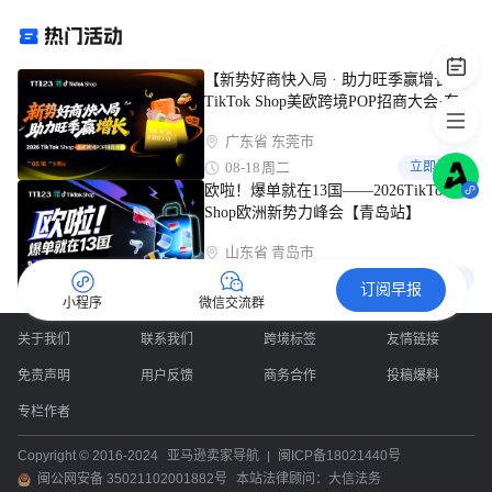
【新势好商快入局 · 助力旺季赢增长】
TikTok Shop美欧跨境POP招商大会·东莞
站
广东省 东莞市
08-18
周二
立即报名
欧啦！爆单就在13国——2026TikTok
Shop欧洲新势力峰会【青岛站】
山东省 青岛市
08-13
周四
立即报名
订阅早报
小程序
微信交流群
关于我们
联系我们
跨境标签
友情链接
免责声明
用户反馈
商务合作
投稿爆料
专栏作者
Copyright © 2016-2024
亚马逊卖家导航
闽ICP备18021440号
闽公网安备 35021102001882号
本站法律顾问：大信法务