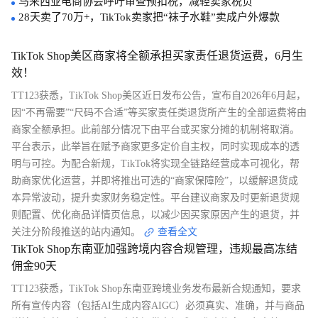
马来西亚电商协会呼吁审查预扣税，减轻卖家税负
28天卖了70万+，TikTok卖家把“袜子水鞋”卖成户外爆款
TikTok Shop美区商家将全额承担买家责任退货运费，6月生
效！
TT123获悉，TikTok Shop美区近日发布公告，宣布自2026年6月起，
因“不再需要”“尺码不合适”等买家责任类退货所产生的全部运费将由
商家全额承担。此前部分情况下由平台或买家分摊的机制将取消。
平台表示，此举旨在赋予商家更多定价自主权，同时实现成本的透
明与可控。为配合新规，TikTok将实现全链路经营成本可视化，帮
助商家优化运营，并即将推出可选的“商家保障险”，以缓解退货成
本异常波动，提升卖家财务稳定性。平台建议商家及时更新退货规
则配置、优化商品详情页信息，以减少因买家原因产生的退货，并
关注分阶段推送的站内通知。
查看全文
TikTok Shop东南亚加强跨境内容合规管理，违规最高冻结
佣金90天
TT123获悉，TikTok Shop东南亚跨境业务发布最新合规通知，要求
所有宣传内容（包括AI生成内容AIGC）必须真实、准确，并与商品