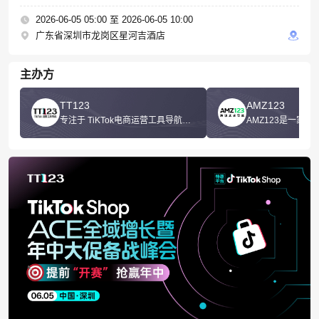
2026-06-05 05:00 至 2026-06-05 10:00
广东省深圳市龙岗区星河吉酒店
主办方
TT123
AMZ123
专注于 TiKTok电商运营工具导航门
AMZ123是一家
户，汇聚TikTok出海全链路资源，
航的网站
通过输出高质量内容及发起线上线
下盛会，赋能TikTok商家跨境航
程。